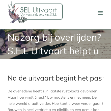
Ga
naar
inhoud
Nazorg bij overlijden?
S.E.L Uitvaart helpt u
Na de uitvaart begint het pas
De overledene heeft zijn laatste rustplaats gevonden.
Maar hoe vindt ú rust? Uw naaste is er niet meer. De
hele wereld draait verder. Hoe kunt u weer verder gaan?
Rouwen is heel verdrietig en pijnlijk, en een gemis kan